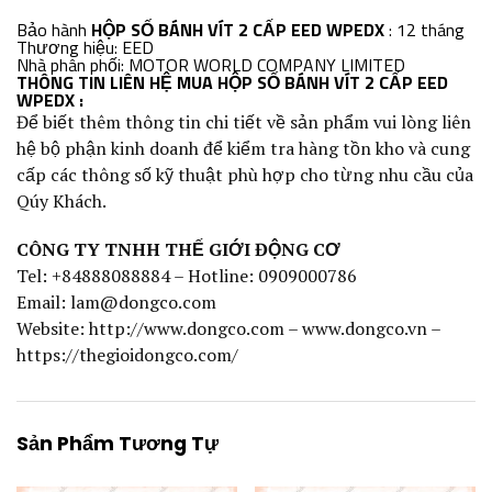
Bảo hành
HỘP SỐ BÁNH VÍT 2 CẤP EED WPEDX
: 12 tháng
Thương hiệu: EED
Nhà phân phối: MOTOR WORLD COMPANY LIMITED
THÔNG TIN LIÊN HỆ MUA HỘP SỐ BÁNH VÍT 2 CẤP EED
WPEDX :
Để biết thêm thông tin chi tiết về sản phẩm vui lòng liên
hệ bộ phận kinh doanh để kiểm tra hàng tồn kho và cung
cấp các thông số kỹ thuật phù hợp cho từng nhu cầu của
Qúy Khách.
CÔNG TY TNHH THẾ GIỚI ĐỘNG CƠ
Tel: +84888088884 – Hotline: 0909000786
Email:
lam@dongco.com
Website: http://www.dongco.com – www.dongco.vn –
https://thegioidongco.com/
Sản Phẩm Tương Tự