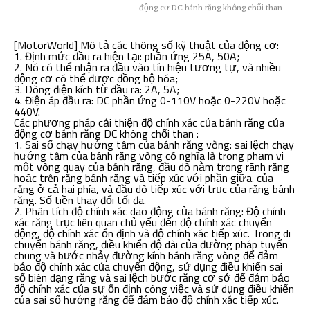
động cơ DC bánh răng không chổi than
[MotorWorld] Mô tả các thông số kỹ thuật của động cơ:
1. Định mức đầu ra hiện tại: phần ứng 25A, 50A;
2. Nó có thể nhận ra đầu vào tín hiệu tương tự, và nhiều
động cơ có thể được đồng bộ hóa;
3. Dòng điện kích từ đầu ra: 2A, 5A;
4. Điện áp đầu ra: DC phần ứng 0-110V hoặc 0-220V hoặc
440V.
Các phương pháp cải thiện độ chính xác của bánh răng của
động cơ bánh răng DC không chổi than :
1. Sai số chạy hướng tâm của bánh răng vòng: sai lệch chạy
hướng tâm của bánh răng vòng có nghĩa là trong phạm vi
một vòng quay của bánh răng, đầu dò nằm trong rãnh răng
hoặc trên răng bánh răng và tiếp xúc với phần giữa. của
răng ở cả hai phía, và đầu dò tiếp xúc với trục của răng bánh
răng. Số tiền thay đổi tối đa.
2. Phân tích độ chính xác dao động của bánh răng: Độ chính
xác răng trục liên quan chủ yếu đến độ chính xác chuyển
động, độ chính xác ổn định và độ chính xác tiếp xúc. Trong di
chuyển bánh răng, điều khiển độ dài của đường pháp tuyến
chung và bước nhảy đường kính bánh răng vòng để đảm
bảo độ chính xác của chuyển động, sử dụng điều khiển sai
số biên dạng răng và sai lệch bước răng cơ sở để đảm bảo
độ chính xác của sự ổn định công việc và sử dụng điều khiển
của sai số hướng răng để đảm bảo độ chính xác tiếp xúc.