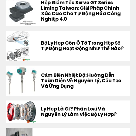
Hộp Giảm Tốc Servo GT Series
Liming Taiwan: Giải Pháp Chính
Xác Cao Cho Tự Động Hóa Công
Nghiệp 4.0
Bộ Ly Hợp Côn Ô Tô Trong Hộp Số
Tự Động Hoạt Động Như Thế Nào?
Cảm Biến Nhiệt Độ: Hướng Dẫn
Toàn Diện Về Nguyên Lý, Cấu Tạo
Và Ứng Dụng
Ly Hợp Là Gì? Phân Loại Và
Nguyên Lý Làm Việc Bộ Ly Hợp?