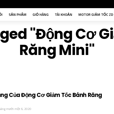
ỐI
SẢN PHẨM
GIỎ HÀNG
TÀI KHOẢN
MOTOR GIẢM TỐC ZD
agged "động Cơ G
Răng Mini"
ng Của Động Cơ Giảm Tốc Bánh Răng
háng mười một 6, 2020