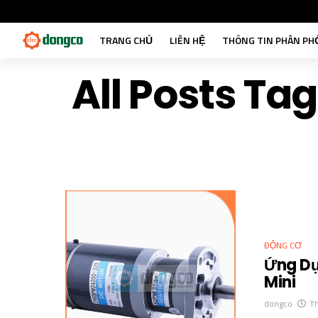
TRANG CHỦ
LIÊN HỆ
THÔNG TIN PHÂN PH
All Posts T
ĐỘNG CƠ
Ứng Dụ
Mini
dongco
T