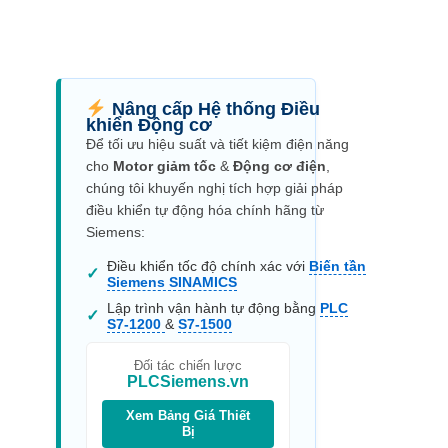
Nâng cấp Hệ thống Điều
khiển Động cơ
Để tối ưu hiệu suất và tiết kiệm điện năng
cho
Motor giảm tốc
&
Động cơ điện
,
chúng tôi khuyến nghị tích hợp giải pháp
điều khiển tự động hóa chính hãng từ
Siemens:
Điều khiển tốc độ chính xác với
Biến tần
✓
Siemens SINAMICS
Lập trình vận hành tự động bằng
PLC
✓
S7-1200
&
S7-1500
Đối tác chiến lược
PLCSiemens.vn
Xem Bảng Giá Thiết
Bị